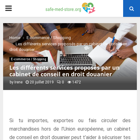
PRIMARY
MENU
Home
E-commerce / Shopping
Les différents services proposés par un cabinet de conseil en
droit douanier
E-commerce / Shopping
Les différents services proposés par un
cabinet de conseil en droit douanier
by
Irene
20 juillet 2019
0
1472
Si tu importes, exportes ou fais circuler des
marchandises hors de l’Union européenne, un cabinet
de conseil en droit douanier peut t’aider à sécuriser tes