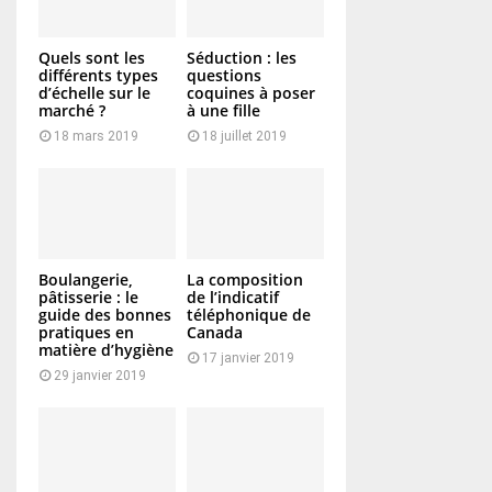
Quels sont les
Séduction : les
différents types
questions
d’échelle sur le
coquines à poser
marché ?
à une fille
18 mars 2019
18 juillet 2019
Boulangerie,
La composition
pâtisserie : le
de l’indicatif
guide des bonnes
téléphonique de
pratiques en
Canada
matière d’hygiène
17 janvier 2019
29 janvier 2019