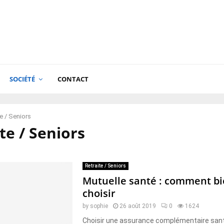
SOCIÉTÉ
CONTACT
te / Seniors
te / Seniors
Retraite / Seniors
Mutuelle santé : comment bi
choisir
by
sophie
26 août 2019
0
1624
Choisir une assurance complémentaire sant