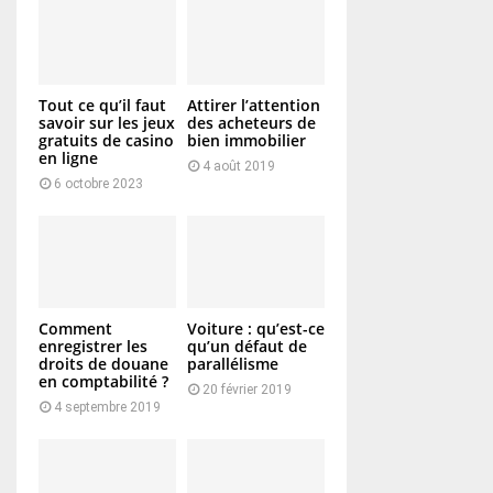
Tout ce qu’il faut
Attirer l’attention
savoir sur les jeux
des acheteurs de
gratuits de casino
bien immobilier
en ligne
4 août 2019
6 octobre 2023
Comment
Voiture : qu’est-ce
enregistrer les
qu’un défaut de
droits de douane
parallélisme
en comptabilité ?
20 février 2019
4 septembre 2019