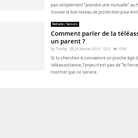
pas simplement “prendre une mutuelle” au h
trouver le bon niveau de protection pour évit
Retraite / Seniors
Comment parler de la téléas
un parent ?
by
Tamby
29 janvier 2019
0
1598
Si tu cherches à convaincre un proche âgé 
téléassistance, l’enjeu n’est pas de “le forcer
montrer que ce service...