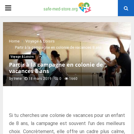
PRIMARY
MENU
Home
Voyage & Loisirs
Partir à la campagne en colonie de vacances 8 ans
Voyage & Loisirs
Partir à la campagne en colonie de
vacances 8 ans
by
Irene
18 mars 2019
0
1660
Si tu cherches une colonie de vacances pour un enfant
de 8 ans, la campagne est souvent l’un des meilleurs
choix. Concrètement, elle offre un cadre plus calme,