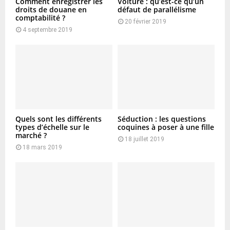
Comment enregistrer les
Voiture : qu’est-ce qu’un
droits de douane en
défaut de parallélisme
comptabilité ?
20 février 2019
4 septembre 2019
Quels sont les différents
Séduction : les questions
types d’échelle sur le
coquines à poser à une fille
marché ?
18 juillet 2019
18 mars 2019