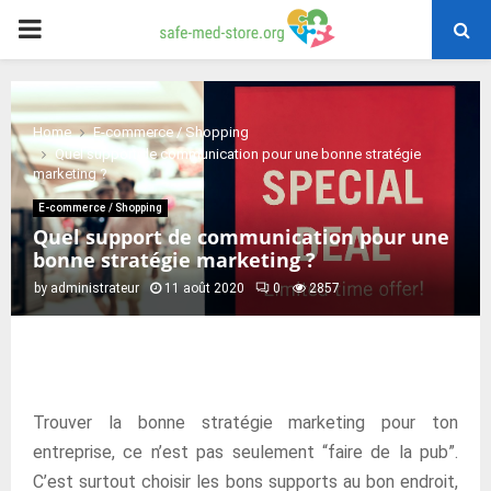
PRIMARY
MENU
Home
E-commerce / Shopping
Quel support de communication pour une bonne stratégie
marketing ?
E-commerce / Shopping
Quel support de communication pour une
bonne stratégie marketing ?
by
administrateur
11 août 2020
0
2857
Trouver la bonne stratégie marketing pour ton
entreprise, ce n’est pas seulement “faire de la pub”.
C’est surtout choisir les bons supports au bon endroit,