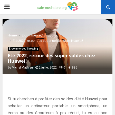
PRIMARY
MENU
Home
E-commerce / Shopping
Eté 2022, retour des super soldes chez Huawei!
E-commerce / Shopping
Eté 2022, retour des super soldes chez
Huawei!
by
Michel Mathieu
2 juillet 2022
0
986
Si tu cherches à profiter des soldes d’été Huawei pour
acheter un ordinateur portable, un smartphone, un
écran ou des écouteurs à prix réduit, tu es au bon