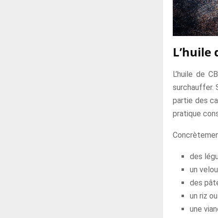
L’huile
L’huile de C
surchauffer. 
partie des ca
pratique consi
Concrètement,
des légu
un velou
des pâte
un riz ou
une vian