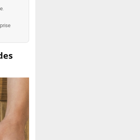
e.
prise
 des