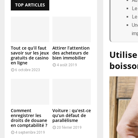
Au
TOP ARTICLES
Le
Le
Un
im
Tout ce qu’il faut
Attirer l’attention
Utilis
savoir sur les jeux
des acheteurs de
gratuits de casino
bien immobilier
boisso
en ligne
4 août 2019
6 octobre 2023
Comment
Voiture : qu’est-ce
enregistrer les
qu’un défaut de
droits de douane
parallélisme
en comptabilité ?
20 février 2019
4 septembre 2019