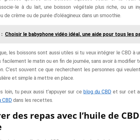
associe-le à du lait, une boisson végétale plus riche, ou un in
 de crème ou de purée d’oléagineux dans un smoothie.
 :
Choisir le babyphone vidéo idéal, une aide pour tous les p
que, les boissons sont aussi utiles si tu veux intégrer le CBD à u
 facilement le matin ou en fin de journée, sans avoir à modifier
on. C’est souvent ce que recherchent les personnes qui veulent
ulière et simple à mettre en place.
us loin, tu peux aussi t’appuyer sur ce
blog du CBD
et sur cet a
du CBD
dans les recettes.
er des repas avec l’huile de CBD
e