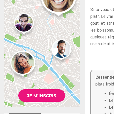
Si tu veux ut
plat”. Le vr
goût, et sans
les boissons,
quelques règl
une huile uti
L’essentie
plats froi
Év
Le
Le