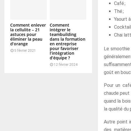
Café ;
Thé ;
Yaourt à 
Comment enlever
Comment
Cocktail 
la cellulite – 21
intégrer le
astuces pour
teambuilding
Chai lat
éliminer la peau
dans la formation
d’orange
en entreprise
pour favoriser
Le smoothie r
5 février 2021
l’intégration
généralemen
d’équipe ?
suffisamment 
12 février 2024
goût en bouch
Pour un café
chaude peut d
quand la bois
la qualité du
Autre point i
des matière