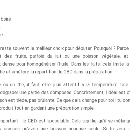
boire ;
;
te.
este souvent le meilleur choix pour débuter. Pourquoi ? Parce 
t des fruits, parfois du lait ou une boisson végétale, et
dense pour homogénéiser l’huile. Dans les faits, cela limite l
e et améliore la répartition du CBD dans la préparation.
 ou un thé, il faut être plus attentif à la température. Une
égrader une partie des composés. Concrètement, l’idéal est d’a
son est tiède, pas brûlante. Ce que cela change pour toi : tu c
 produit tout en gardant une préparation simple.
mportant : le CBD est liposoluble. Cela signifie qu’il se méla
s grasses qu’avec une boisson aqueuse seule. Si tu veux u