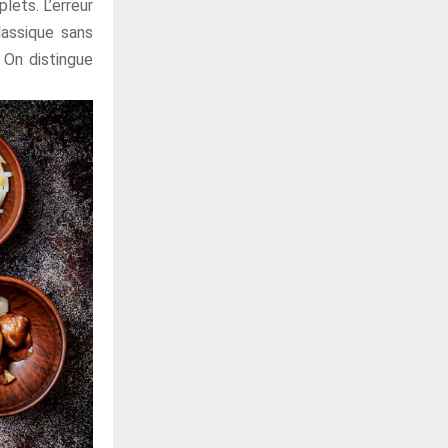
lets. L’erreur
lassique sans
. On distingue