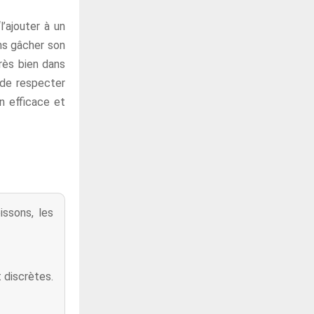
l’ajouter à un
ns gâcher son
très bien dans
n de respecter
on efficace et
ssons, les
 discrètes.