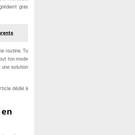
grédient gras
arents
ne routine. Tu
 tout ton mode
 une solution
rticle dédié à
 en