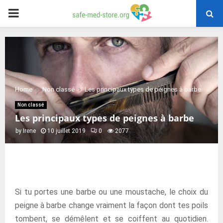
PRIMARY
MENU
Home
Non classé
Les principaux types de peignes à barbe
Non classé
Les principaux types de peignes à barbe
by
Irene
10 juillet 2019
0
2077
Si tu portes une barbe ou une moustache, le choix du
peigne à barbe change vraiment la façon dont tes poils
tombent, se démêlent et se coiffent au quotidien.