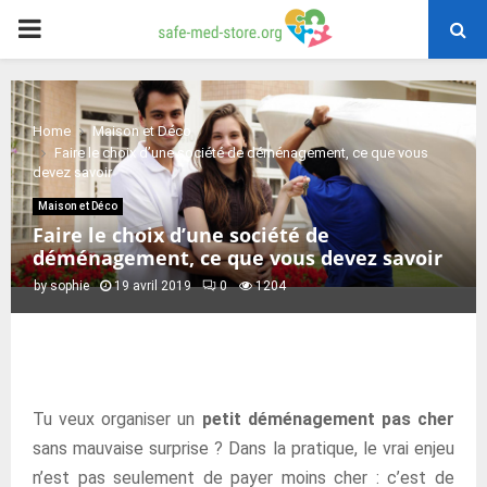
PRIMARY
MENU
Home
Maison et Déco
Faire le choix d’une société de déménagement, ce que vous
devez savoir
Maison et Déco
Faire le choix d’une société de
déménagement, ce que vous devez savoir
by
sophie
19 avril 2019
0
1204
Tu veux organiser un
petit déménagement pas cher
sans mauvaise surprise ? Dans la pratique, le vrai enjeu
n’est pas seulement de payer moins cher : c’est de