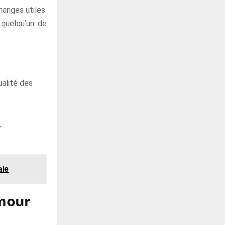
hanges utiles.
 quelqu’un de
ualité des
.
ale
amour