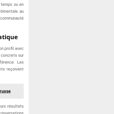
e temps ou en
ntimentale au
te communauté
atique
on profil avec
s concrets sur
férence. Les
ets reçoivent
 russe
eurs résultats
conversations