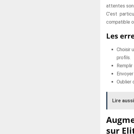
attentes sont
C’est partic
compatible ou
Les err
Choisir 
profils.
Remplir 
Envoyer
Oublier 
Lire aussi
Augmen
sur El