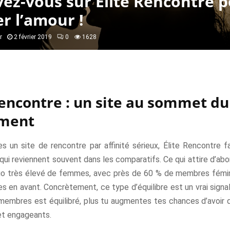
vez-vous sur Élite Rencontre 
r l’amour !
r
2 février 2019
0
1628
Rencontre : un site au sommet du
ement
s un site de rencontre par affinité sérieux, Élite Rencontre f
ui reviennent souvent dans les comparatifs. Ce qui attire d’abor
tio très élevé de femmes, avec près de 60 % de membres fémin
 en avant. Concrètement, ce type d’équilibre est un vrai signal 
 membres est équilibré, plus tu augmentes tes chances d’avoir
 et engageants.