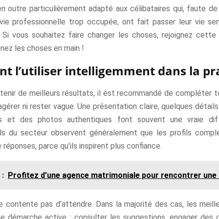
en outre particulièrement adapté aux célibataires qui, faute d
 vie professionnelle trop occupée, ont fait passer leur vie se
 Si vous souhaitez faire changer les choses, rejoignez cet
enez les choses en main !
 l’utiliser intelligemment dans la pr
tenir de meilleurs résultats, il est recommandé de compléter t
agérer ni rester vague. Une présentation claire, quelques détail
s et des photos authentiques font souvent une vraie dif
ls du secteur observent généralement que les profils compl
réponses, parce qu’ils inspirent plus confiance.
 :
Profitez d'une agence matrimoniale pour rencontrer une
e contente pas d’attendre. Dans la majorité des cas, les meill
ne démarche active : consulter les suggestions, engager des 