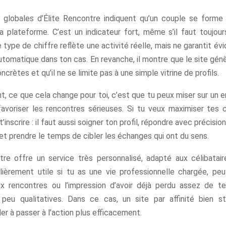
globales d’Élite Rencontre indiquent qu’un couple se forme
a plateforme. C’est un indicateur fort, même s’il faut toujour
 type de chiffre reflète une activité réelle, mais ne garantit 
utomatique dans ton cas. En revanche, il montre que le site gé
ncrètes et qu’il ne se limite pas à une simple vitrine de profils.
, ce que cela change pour toi, c’est que tu peux miser sur un 
avoriser les rencontres sérieuses. Si tu veux maximiser tes c
t’inscrire : il faut aussi soigner ton profil, répondre avec précisi
et prendre le temps de cibler les échanges qui ont du sens.
tre offre un service très personnalisé, adapté aux célibatair
ulièrement utile si tu as une vie professionnelle chargée, p
x rencontres ou l’impression d’avoir déjà perdu assez de 
peu qualitatives. Dans ce cas, un site par affinité bien s
der à passer à l’action plus efficacement.