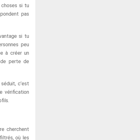
 choses si tu
espondent pas
avantage si tu
ersonnes peu
ue à créer un
s de perte de
séduit, c’est
e vérification
fils.
tre cherchent
iltrés, où les