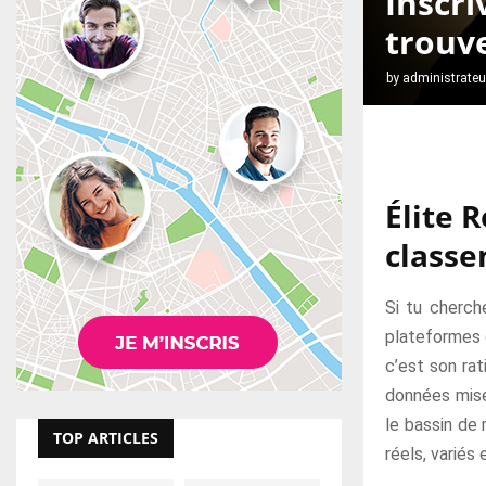
Inscri
trouve
by
administrateu
Élite 
class
Si tu cherche
plateformes q
c’est son ra
données mises
le bassin de
TOP ARTICLES
réels, variés