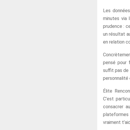
Les données 
minutes via l
prudence : ce
un résultat a
en relation co
Concrètement
pensé pour f
suffit pas de 
personnalité 
Élite Rencon
C’est partic
consacrer au
plateformes 
vraiment t’ai