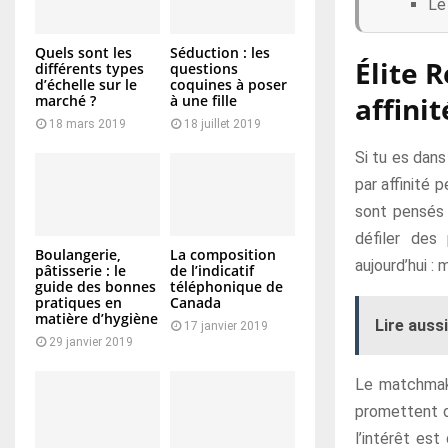
Le
Quels sont les
Séduction : les
Élite 
différents types
questions
d’échelle sur le
coquines à poser
affini
marché ?
à une fille
18 mars 2019
18 juillet 2019
Si tu es dans
par affinité 
sont pensés 
défiler des 
Boulangerie,
La composition
aujourd’hui :
pâtisserie : le
de l’indicatif
guide des bonnes
téléphonique de
pratiques en
Canada
matière d’hygiène
Lire aussi
17 janvier 2019
29 janvier 2019
Le matchmaki
promettent de
l’intérêt es