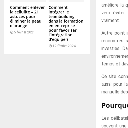
améliore la 
Comment enlever
Comment
la cellulite – 21
intégrer le
veux éviter 
astuces pour
teambuilding
vraiment.
éliminer la peau
dans la formation
d’orange
en entreprise
pour favoriser
5 février 2021
Autre point i
l’intégration
d’équipe ?
rencontres 
12 février 2024
investies. D
environnemen
temps et dav
Ce site conn
aussi pour la
manuelle des 
Pourquo
Les célibata
souvent une e