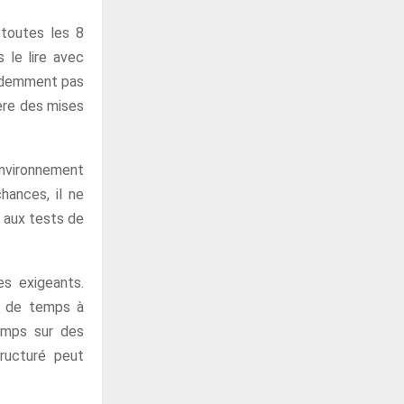
 toutes les 8
s le lire avec
évidemment pas
nère des mises
environnement
hances, il ne
on aux tests de
es exigeants.
eu de temps à
temps sur des
tructuré peut