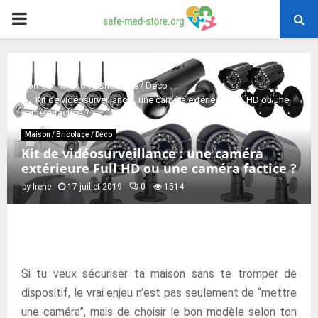
PRIMARY
MENU
Home
Maison / Bricolage / Déco
Kit de vidéosurveillance : une caméra extérieure Full HD ou une
caméra factice ?
Maison / Bricolage / Déco
Kit de vidéosurveillance : une caméra
extérieure Full HD ou une caméra factice ?
by
Irene
17 juillet 2019
0
1514
Si tu veux sécuriser ta maison sans te tromper de
dispositif, le vrai enjeu n’est pas seulement de “mettre
une caméra”, mais de choisir le bon modèle selon ton