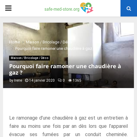
PRIMARY
MENU
Home
Maison / Bricolage / Déco
Pourquoi faire ramoner une chaudière à gaz ?
Maison / Bricolage / Déco
Pourquoi faire ramoner une chaudière à
gaz ?
by
Irene
14 janvier 2020
0
1365
Le ramonage d’une chaudière à gaz est un entretien à
faire au moins une fois par an dès lors que l’appareil
évacue ses fumées par un conduit cheminée.