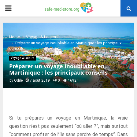
PRIMARY
MENU
Home
Voyage & Loisirs
Préparer un voyage inoubliable en Martinique : les principaux
conseils
Voyage & Loisirs
Préparer un voyage inoubliable en
Martinique : les principaux conseils
by
Odile
7 août 2019
0
1692
Si tu prépares un voyage en Martinique, la vraie
question n’est pas seulement “où aller ?”, mais surtout
“comment profiter de l’île sans perdre de temps”. Dans