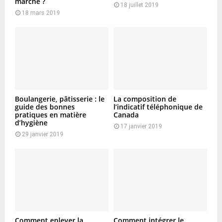
marché ?
18 juillet 2019
18 mars 2019
Boulangerie, pâtisserie : le
La composition de
guide des bonnes
l’indicatif téléphonique de
pratiques en matière
Canada
d’hygiène
17 janvier 2019
29 janvier 2019
Comment enlever la
Comment intégrer le