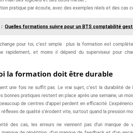
tion pratique par écoute, avec des exemples réels et des cas c
 :
Quelles formations suivre pour un BTS comptabilité gest
change pour toi, c’est simple : plus la formation est complète,
e rapidement, et moins il dépend du superviseur pour chaq
i la formation doit être durable
nt une fois ne suffit pas. Le vrai sujet, c’est la durabilité de 
s bonnes pratiques restent en place après une semaine, un mois
 beaucoup de centres d’appel perdent en efficacité. L’expérien
es réflexes de qualité s’érodent vite, surtout quand la pression mo
rité des cas, les erreurs ne viennent pas d’un manque de v
n manque de répétition, d’un manque de feedback et d’un enc