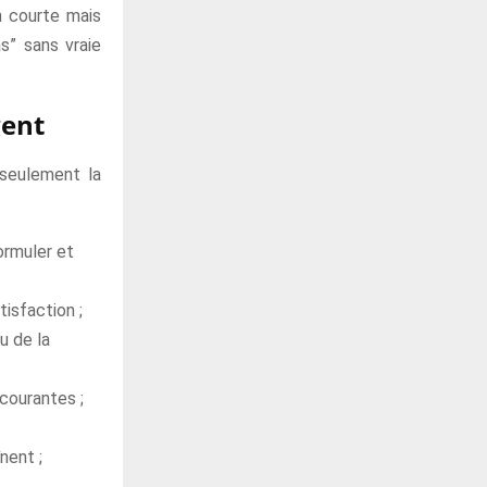
n courte mais
s” sans vraie
gent
s seulement la
ormuler et
tisfaction ;
u de la
courantes ;
nent ;