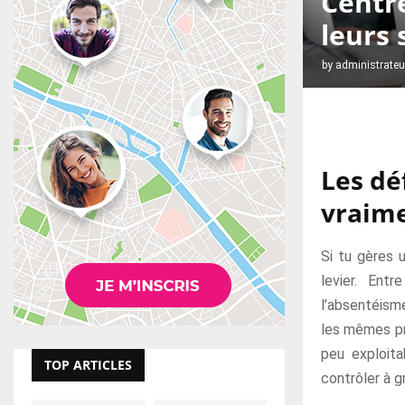
Centre
leurs 
by
administrateu
Les déf
vraime
Si tu gères 
levier. Ent
l’absentéisme
les mêmes pr
peu exploita
TOP ARTICLES
contrôler à g