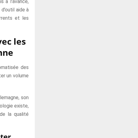
s à l’avance,
d’outil aide à
rrents et les
ec les
onne
tomatisée des
ter un volume
Allemagne, son
ologie existe,
de la qualité
ter