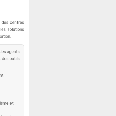
s des centres
lles solutions
sation.
 des agents
 des outils
ent
éisme et