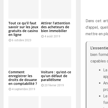
Dans cet art
Tout ce qu’il faut
Attirer l’attention
savoir sur les jeux
des acheteurs de
d’appel, quel
gratuits de casino
bien immobilier
mettre en pla
en ligne
4 août 2019
6 octobre 2023
L’essentie
bien formé
capables d
La 
Comment
Voiture : qu’est-ce
enregistrer les
qu’un défaut de
app
droits de douane
parallélisme
An
en comptabilité ?
20 février 2019
pr
4 septembre 2019
Le
fon