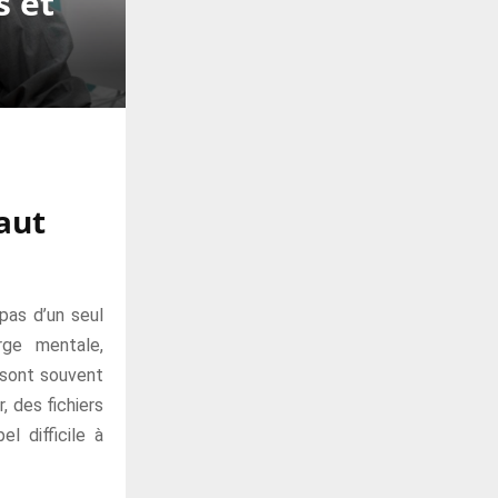
s et
faut
pas d’un seul
rge mentale,
e sont souvent
 des fichiers
l difficile à