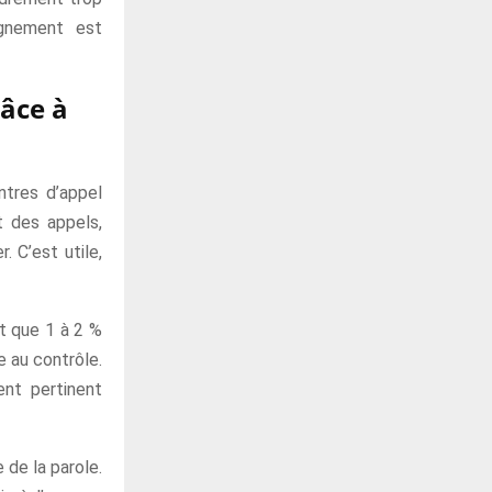
agnement est
râce à
ntres d’appel
t des appels,
 C’est utile,
nt que 1 à 2 %
e au contrôle.
ent pertinent
 de la parole.