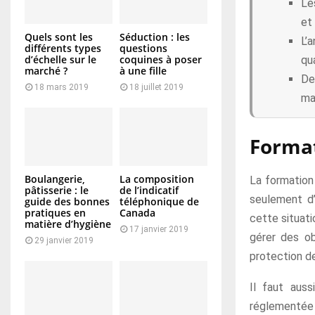
Les
et
Quels sont les
Séduction : les
L’
différents types
questions
d’échelle sur le
coquines à poser
qu
marché ?
à une fille
De
18 mars 2019
18 juillet 2019
ma
Format
Boulangerie,
La composition
La formation
pâtisserie : le
de l’indicatif
seulement d’
guide des bonnes
téléphonique de
pratiques en
Canada
cette situati
matière d’hygiène
17 janvier 2019
gérer des ob
29 janvier 2019
protection d
Il faut aus
réglementée p