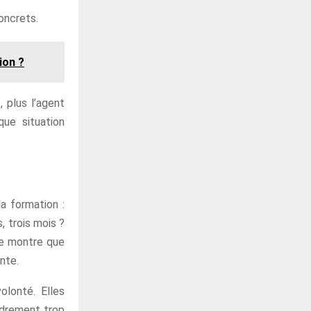
oncrets.
ion ?
 plus l’agent
ue situation
la formation :
, trois mois ?
ce montre que
nte.
olonté. Elles
adrement trop