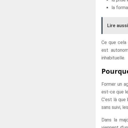
la forma
Lire aussi
Ce que cela 
est autonom
inhabituelle.
Pourquo
Former un age
est-ce que le
C’est là que
sans suivi, l
Dans la majo
viennent d’u