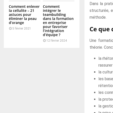
Dans la prat
Comment enlever
Comment
la cellulite – 21
intégrer le
structurée, 
astuces pour
teambuilding
méthode.
éliminer la peau
dans la formation
d’orange
en entreprise
pour favoriser
Ce que 
5 février 2021
l’intégration
d’équipe ?
Une formation
12 février 2024
théorie. Conc
la rhéto
rassurer 
la cultu
les base
rétentio
les con
la prote
la gesti
la prise