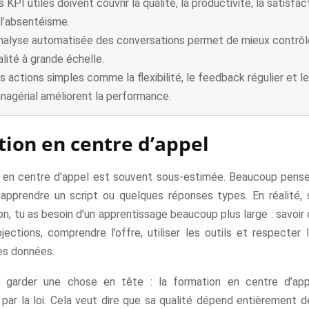
 KPI utiles doivent couvrir la qualité, la productivité, la satisfac
 l’absentéisme.
analyse automatisée des conversations permet de mieux contrôle
alité à grande échelle.
s actions simples comme la flexibilité, le feedback régulier et l
nagérial améliorent la performance.
ion en centre d’appel
 en centre d’appel est souvent sous-estimée. Beaucoup pensent
apprendre un script ou quelques réponses types. En réalité, 
on, tu as besoin d’un apprentissage beaucoup plus large : savoi
jections, comprendre l’offre, utiliser les outils et respecter 
es données.
si garder une chose en tête : la formation en centre d’app
ar la loi. Cela veut dire que sa qualité dépend entièrement de