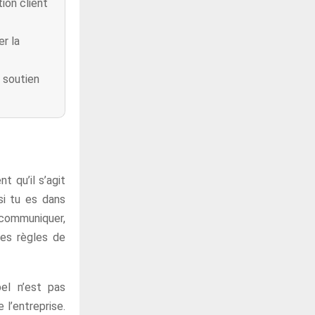
tion client
r la
e soutien
 qu’il s’agit
si tu es dans
r communiquer,
les règles de
el n’est pas
 l’entreprise.