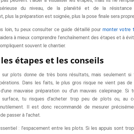
 pas peuvent t’aider à visualiser les étapes, mais ils ne rempl
n sérieuse du niveau, de la planéité et de la résistance
 plus la préparation est soignée, plus la pose finale sera propre
us loin, tu peux consulter ce guide détaillé pour
monter votre t
 t’aidera à mieux comprendre l’enchaînement des étapes et à évit
ompliquent souvent le chantier.
 les étapes et les conseils
 sur plots donne de très bons résultats, mais seulement si
pérations. Dans les faits, le plus gros risque ne vient pas de
’une mauvaise préparation ou d’un mauvais calepinage. Si t
 surface, tu risques d’acheter trop peu de plots ou, au co
nutilement. Il est donc recommandé de mesurer préciséme
 de passer à l’achat.
ssentiel : l’espacement entre les plots. Si les appuis sont trop