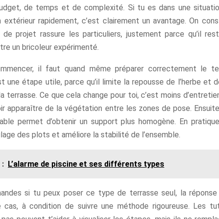
dget, de temps et de complexité. Si tu es dans une situati
n extérieur rapidement, c’est clairement un avantage. On con
de projet rassure les particuliers, justement parce qu’il res
re un bricoleur expérimenté.
mmencer, il faut quand même préparer correctement le terr
t une étape utile, parce qu’il limite la repousse de l’herbe et
a terrasse. Ce que cela change pour toi, c’est moins d’entreti
ir apparaître de la végétation entre les zones de pose. Ensuite,
ble permet d’obtenir un support plus homogène. En pratiqu
églage des plots et améliore la stabilité de l’ensemble.
 :
L’alarme de piscine et ses différents types
andes si tu peux poser ce type de terrasse seul, la réponse
cas, à condition de suivre une méthode rigoureuse. Les tut