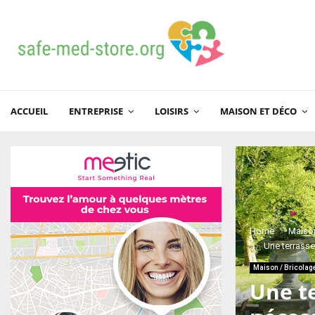
ACCUEIL
ENTREPRISE
LOISIRS
MAISON ET DÉCO
Home
Maison
Une terrass
Maison / Bricolag
Une t