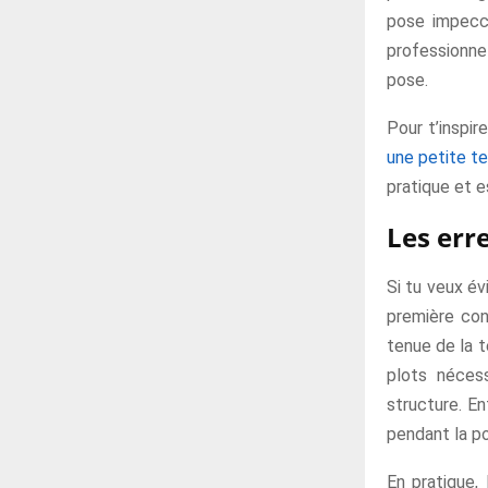
pose impecca
professionnel
pose.
Pour t’inspir
une petite t
pratique et e
Les err
Si tu veux év
première cons
tenue de la t
plots nécess
structure. En
pendant la po
En pratique, 