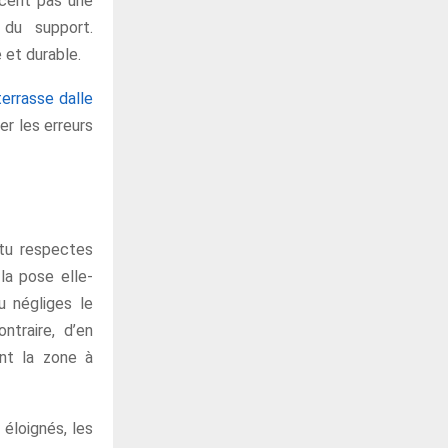
acent pas une
 du support.
 et durable.
errasse dalle
er les erreurs
 tu respectes
 la pose elle-
u négliges le
ntraire, d’en
nt la zone à
 éloignés, les