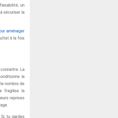
isabilité, un
à sécuriser la
our aménager
ultat à la fois
 connaître. La
conditionne la
r le nombre de
 fragilise la
ieurs reprises
sage.
. Si tu gardes