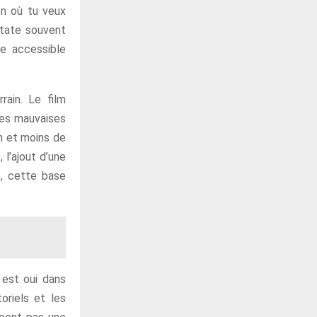
on où tu veux
state souvent
te accessible
ain. Le film
 des mauvaises
en et moins de
 l’ajout d’une
e, cette base
 est oui dans
oriels et les