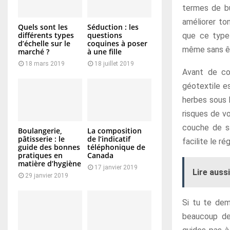
termes de bu
améliorer to
Quels sont les
Séduction : les
différents types
questions
que ce type 
d’échelle sur le
coquines à poser
même sans êt
marché ?
à une fille
18 mars 2019
18 juillet 2019
Avant de co
géotextile es
herbes sous l
risques de vo
couche de sa
Boulangerie,
La composition
pâtisserie : le
de l’indicatif
facilite le r
guide des bonnes
téléphonique de
pratiques en
Canada
matière d’hygiène
17 janvier 2019
Lire aussi
29 janvier 2019
Si tu te dem
beaucoup de 