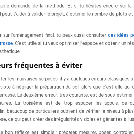
ble demande de la méthode. Et si tu hésites encore sur la fa
 peut t’aider à valider le projet, à estimer le nombre de plots et 
er sur l’aménagement final, tu peux aussi consulter
ces idées p
errasse
. C’est utile si tu veux optimiser l’espace et obtenir un rés
sthétique.
eurs fréquentes à éviter
iter les mauvaises surprises, il y a quelques erreurs classiques à
iste à négliger la préparation du sol, alors que c’est elle qui 
errasse. La deuxième erreur, très courante, est de sous-estime
aires. La troisième est de trop espacer les appuis, ce qui
fin, beaucoup de particuliers oublient de vérifier le niveau à plus
se, ce qui peut créer des irrégularités visibles et gênantes à l’u
le bon réflexe est simple : préparer, mesurer, poser, contrôler