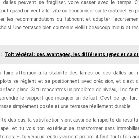
 dalles peuvent se fragiliser, voire casser avec le temps. C
tout quand on veut aller vite ou économiser sur le matériel. En p
er les recommandations du fabricant et adapter l’écarteme
oisi. Une terrasse bien soutenue vieillit beaucoup mieux et re
 :
Toit végétal : ses avantages, les différents types et sa s
i faire attention à la stabilité des lames ou des dalles au
 plots se règlent et se positionnent avec précision, et c’est 
surface plane. Si tu rencontres un problème de niveau, il ne faut p
eprendre le support que masquer un défaut. C’est ce qui fait 
rrasse simplement posée et une terrasse réellement durable.
ité des cas, la satisfaction vient aussi de la rapidité du résult
ape, et tu vois ton extérieur se transformer sans immobilise
emps. Si tu veux un rendu vraiment propre, il faut toutefois a