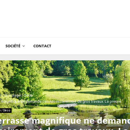
SOCIÉTÉ
CONTACT
 / Bricolage / Déco
e magnifique ne demande pas nécessairement de gros travaux. La preuve.
e / Déco
errasse magnifique ne deman