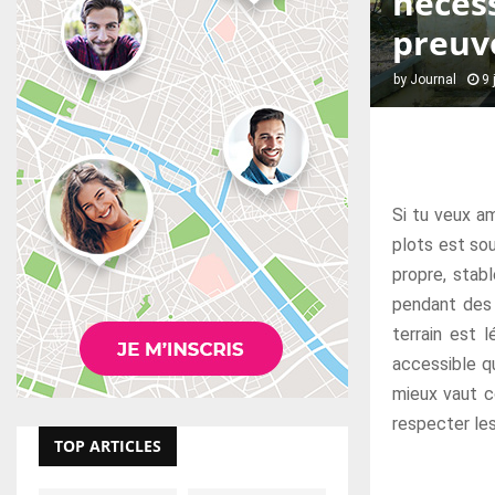
néces
preuv
by
Journal
9 
Si tu veux am
plots est sou
propre, stab
pendant des 
terrain est l
accessible qu
mieux vaut c
respecter le
TOP ARTICLES