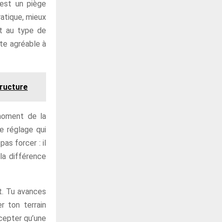
’est un piège
ratique, mieux
nt au type de
ste agréable à
tructure
 moment de la
ce réglage qui
as forcer : il
la différence
at. Tu avances
r ton terrain
ccepter qu’une