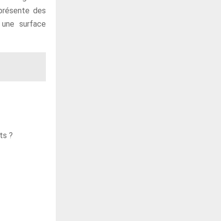
 présente des
 une surface
ts ?