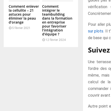
guides pas à
Comment enlever
Comment
vérificatio
la cellulite – 21
intégrer le
Concrètement,
astuces pour
teambuilding
éliminer la peau
dans la formation
d’orange
en entreprise
Pour aller pl
pour favoriser
5 février 2021
l’intégration
sur plots
. Il
d’équipe ?
de base qui c
12 février 2024
Suivez
Une terrasse
l’ordre des o
même, mais d
calcul de la
commander i
couvrir avant
Autre point e