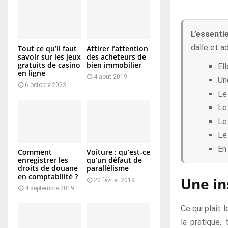
L’essentie
dalle et a
Tout ce qu’il faut
Attirer l’attention
savoir sur les jeux
des acheteurs de
gratuits de casino
bien immobilier
El
en ligne
4 août 2019
Un
6 octobre 2023
Le
Le 
Le
Le
En
Comment
Voiture : qu’est-ce
enregistrer les
qu’un défaut de
droits de douane
parallélisme
en comptabilité ?
Une in
20 février 2019
4 septembre 2019
Ce qui plaît 
la pratique,