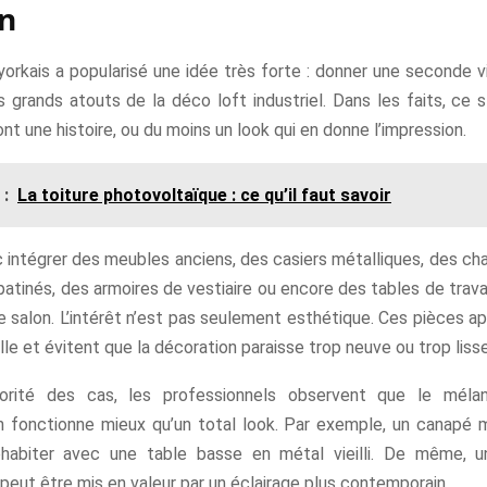
en
orkais a popularisé une idée très forte : donner une seconde v
s grands atouts de la déco loft industriel. Dans les faits, ce 
nt une histoire, ou du moins un look qui en donne l’impression.
 :
La toiture photovoltaïque : ce qu’il faut savoir
intégrer des meubles anciens, des casiers métalliques, des chai
atinés, des armoires de vestiaire ou encore des tables de trav
e salon. L’intérêt n’est pas seulement esthétique. Ces pièces a
lle et évitent que la décoration paraisse trop neuve ou trop lisse
orité des cas, les professionnels observent que le méla
 fonctionne mieux qu’un total look. Par exemple, un canapé
ohabiter avec une table basse en métal vieilli. De même, 
peut être mis en valeur par un éclairage plus contemporain.