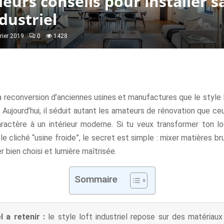
leurs conseils pour installer s
ndustriel
vrier 2019
0
1428
a reconversion d’anciennes usines et manufactures que le style l
 Aujourd’hui, il séduit autant les amateurs de rénovation que ce
ractère à un intérieur moderne. Si tu veux transformer ton 
e cliché “usine froide”, le secret est simple : mixer matières b
er bien choisi et lumière maîtrisée.
Sommaire
l a retenir :
le style loft industriel repose sur des matériaux