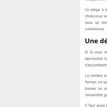
Le piège à é
choisi pour s
veux un ren
cohérentes.
Une dé
Si tu veux v
décoration lo
d’encombremen
La verrière e
fermer, ce qu
bureau ou un
l’ensemble ga
Il faut aussi