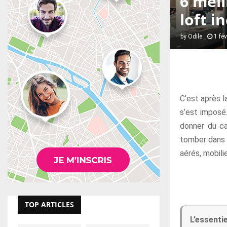
6 meil
loft i
by
Odile
1 fé
C’est après l
s’est imposé.
donner du ca
tomber dans l
aérés, mobili
TOP ARTICLES
L’essentie