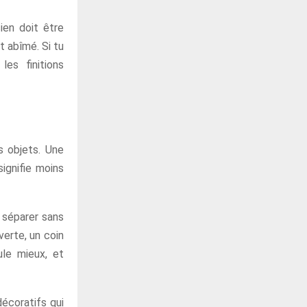
ien doit être
t abîmé. Si tu
es finitions
s objets. Une
signifie moins
e séparer sans
verte, un coin
ule mieux, et
décoratifs qui