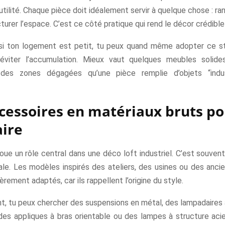
utilité. Chaque pièce doit idéalement servir à quelque chose : rang
ucturer l’espace. C’est ce côté pratique qui rend le décor crédible
 si ton logement est petit, tu peux quand même adopter ce sty
éviter l’accumulation. Mieux vaut quelques meubles solides
des zones dégagées qu’une pièce remplie d’objets “indus
cessoires en matériaux bruts po
ire
joue un rôle central dans une déco loft industriel. C’est souvent
nale. Les modèles inspirés des ateliers, des usines ou des anci
èrement adaptés, car ils rappellent l’origine du style.
, tu peux chercher des suspensions en métal, des lampadaires a
des appliques à bras orientable ou des lampes à structure acier