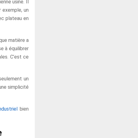
nne usine. Il
r exemple, un
ec plateau en
aque matière a
e à équilibrer
les. C’est ce
s seulement un
 une simplicité
dustriel
bien
e