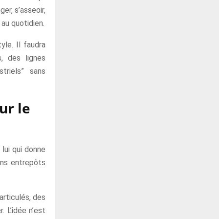
er, s’asseoir,
 au quotidien.
le. Il faudra
, des lignes
triels” sans
ur le
 lui qui donne
ens entrepôts
rticulés, des
. L’idée n’est