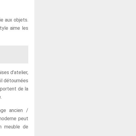
ie aux objets.
style aime les
ses d’atelier,
ail détournées
pportent de la
.
nge ancien /
 moderne peut
un meuble de