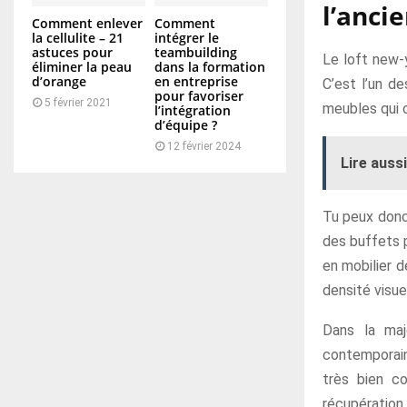
l’anci
Comment enlever
Comment
la cellulite – 21
intégrer le
astuces pour
teambuilding
Le loft new-y
éliminer la peau
dans la formation
d’orange
en entreprise
C’est l’un de
pour favoriser
5 février 2021
meubles qui o
l’intégration
d’équipe ?
12 février 2024
Lire aussi
Tu peux donc 
des buffets p
en mobilier d
densité visue
Dans la maj
contemporain
très bien c
récupération 