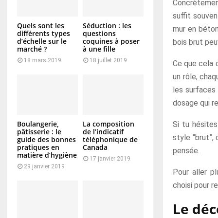
Concrètement
suffit souve
Quels sont les
Séduction : les
mur en béton
différents types
questions
d’échelle sur le
coquines à poser
bois brut peuv
marché ?
à une fille
18 mars 2019
18 juillet 2019
Ce que cela c
un rôle, chaq
les surfaces
dosage qui re
Boulangerie,
La composition
Si tu hésites
pâtisserie : le
de l’indicatif
style “brut”, 
guide des bonnes
téléphonique de
pratiques en
Canada
pensée.
matière d’hygiène
17 janvier 2019
29 janvier 2019
Pour aller p
choisi pour r
Le déc