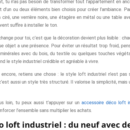
, tu n’as pas besoin de transformer tout l’appartement en ancie
nt d’un ou deux éléments bien choisis pour créer l’ambiance. Pa
 ciré, une verrière noire, une étagère en métal ou une table av
ent suffire à installer le ton.
hange pour toi, c’est que la décoration devient plus lisible : ch
ue objet a une présence. Pour éviter un résultat trop froid, pens
 minérales avec du bois, du textile ou quelques touches végéta
nd le style industriel crédible et agréable à vivre.
 encore, retiens une chose : le style loft industriel n’est pa
c’est aussi un style très structuré. Il valorise la simplicité, mais
lus loin, tu peux aussi t’appuyer sur un
accessoire déco loft in
enforcer l’ensemble sans multiplier les achats.
o loft industriel : du neuf avec d