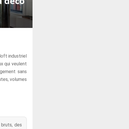
a déco
oft industriel
ux qui veulent
logement sans
rutes, volumes
 bruts, des