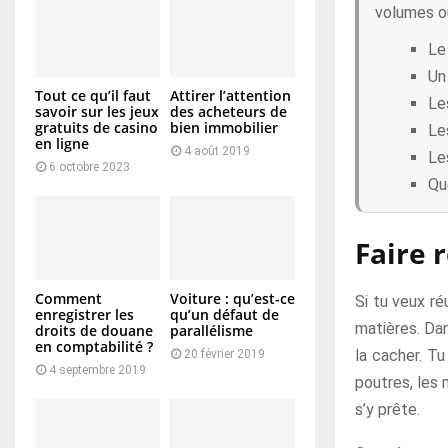
volumes ou
Le 
Un
Tout ce qu’il faut
Attirer l’attention
Le
savoir sur les jeux
des acheteurs de
gratuits de casino
bien immobilier
Le
en ligne
4 août 2019
Le
6 octobre 2023
Qu
Faire 
Comment
Voiture : qu’est-ce
Si tu veux ré
enregistrer les
qu’un défaut de
matières. Dan
droits de douane
parallélisme
en comptabilité ?
la cacher. T
20 février 2019
4 septembre 2019
poutres, les
s’y prête.