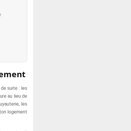
.
ogement
de suite : les
ure au lieu de
yauterie, les
 ton logement