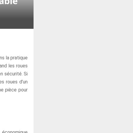
able
ns la pratique
uand les roues
n sécurité. Si
es roues d’un
ne pièce pour
us économique