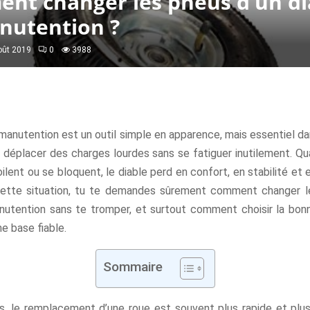
nt changer les pneus d’un di
nutention ?
oût 2019
0
3988
manutention est un outil simple en apparence, mais essentiel da
t déplacer des charges lourdes sans se fatiguer inutilement. Q
oilent ou se bloquent, le diable perd en confort, en stabilité et e
ette situation, tu te demandes sûrement comment changer l
nutention sans te tromper, et surtout comment choisir la bon
ne base fiable.
Sommaire
ts, le remplacement d’une roue est souvent plus rapide et pl