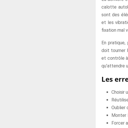
calotte auto
sont des élé
et les vibrat
fixation mal 
En pratique,
doit tourner 
et contrôle à
qu’attendre 
Les err
Choisir 
Réutilis
Oublier 
Monter l
Forcer a