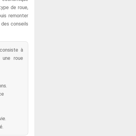
type de roue,
 puis remonter
 des conseils
consiste à
r une roue
ons.
ce
ie.
é.