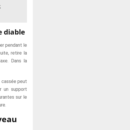
t
 diable
ger pendant le
te, retire la
’axe. Dans la
oue cassée peut
r un support
urantes sur le
ure.
uveau