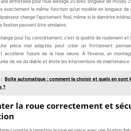
 une entretoise pour roue alésage 20 avec longueur de moyeu 75
as exactement la même fonction qu’un modèle en longueur de
épaisseur change l’ajustement final, même si le diamètre intérieu
a fixation peuvent être similaires.
hange pour toi, concrètement, c’est la qualité de roulement et 
 Une pièce mal adaptée peut créer un frottement permane
r et accélérer l’usure de la roue neuve. À l’inverse, un montag
urée de vie du diable et limite les interventions de maintenance.
 :
Boîte automatique : comment la choisir et quels en sont 
s ?
er la roue correctement et séc
tion
tape consiste à remettre la roue en place avec une fixation fiabl