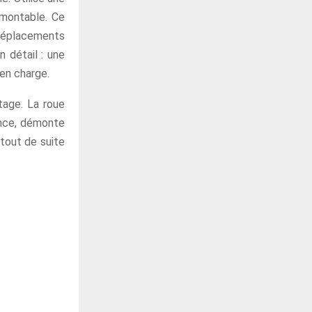
émontable. Ce
 déplacements
n détail : une
 en charge.
tage. La roue
tance, démonte
 tout de suite