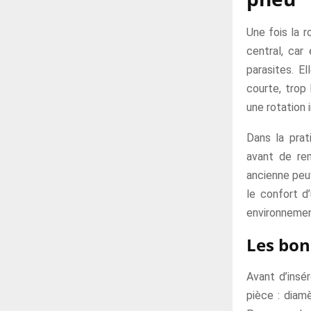
Une fois la r
central, car
parasites. E
courte, trop
une rotation i
Dans la pra
avant de rem
ancienne peu
le confort d’
environnemen
Les bon
Avant d’insé
pièce : diam