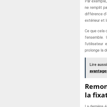
Par exemple,
ne remplit p
différence d’
extérieur et l
Ce que cela c
l’ensemble.
l’utilisateu
prolonge la d
Lire aussi
avantage
Remont
la fixa
La dernière é