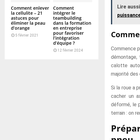
Lire aussi
Comment enlever
Comment
la cellulite – 21
intégrer le
puissanc
astuces pour
teambuilding
éliminer la peau
dans la formation
d’orange
en entreprise
Comment
pour favoriser
5 février 2021
l’intégration
d’équipe ?
Commence par 
12 février 2024
démontage, t
calotte auto
majorité des 
Si la roue a p
cacher un a
déformé, le p
terrain : on r
Prépar
pneu