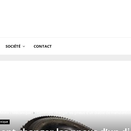
SOCIÉTÉ
CONTACT
 Moto / Mécanique
Comment changer les pneus d’un diable de manutentio
anique