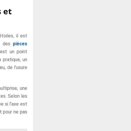
 et
oiles, il est
ir des
pièces
est un point
 pratique, un
u, de l’usure
ltiprise, une
es. Selon les
e si l’axe est
nt pour ne pas