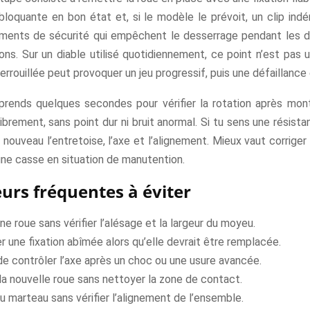
bloquante en bon état et, si le modèle le prévoit, un clip ind
ments de sécurité qui empêchent le desserrage pendant les
ions. Sur un diable utilisé quotidiennement, ce point n’est pas u
verrouillée peut provoquer un jeu progressif, puis une défaillance
 prends quelques secondes pour vérifier la rotation après mon
librement, sans point dur ni bruit anormal. Si tu sens une résis
 nouveau l’entretoise, l’axe et l’alignement. Mieux vaut corriger
une casse en situation de manutention.
eurs fréquentes à éviter
une roue sans vérifier l’alésage et la largeur du moyeu.
er une fixation abîmée alors qu’elle devrait être remplacée.
de contrôler l’axe après un choc ou une usure avancée.
a nouvelle roue sans nettoyer la zone de contact.
u marteau sans vérifier l’alignement de l’ensemble.