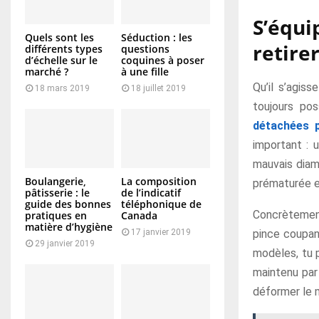
S’équi
Quels sont les
Séduction : les
retire
différents types
questions
d’échelle sur le
coquines à poser
marché ?
à une fille
Qu’il s’agis
18 mars 2019
18 juillet 2019
toujours po
détachées p
important : 
mauvais diam
Boulangerie,
La composition
prématurée et
pâtisserie : le
de l’indicatif
guide des bonnes
téléphonique de
Concrètement
pratiques en
Canada
matière d’hygiène
pince coupan
17 janvier 2019
29 janvier 2019
modèles, tu p
maintenu par 
déformer le 