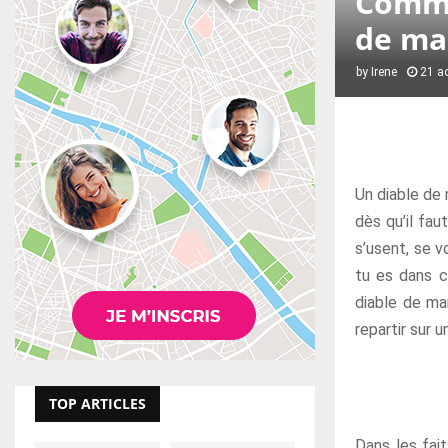
Comme
de ma
by
Irene
21 a
Un diable de 
dès qu’il fau
s’usent, se v
tu es dans c
diable de ma
repartir sur u
TOP ARTICLES
Dans les fai