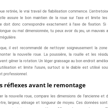
oue retirée, le vrai travail de fiabilisation commence. L’entretois
 elle assure le bon maintien de la roue sur l’axe et limite le
lle doit donc correspondre exactement à l’axe de fixation. Si 
 longue ou mal dimensionnée, tu peux avoir du jeu, un mauvais 
rrégulière.
tique, il est recommandé de nettoyer soigneusement la zon
onter la nouvelle roue. La poussière, la rouille et les résid
vent gêner la rotation. Un léger graissage au bon endroit améli
utilisation et limite l’usure, surtout si le diable est utilisé s
t professionnel.
s réflexes avant le remontage
rer la nouvelle roue, compare les dimensions de l’ancienne et d
ètre, largeur, alésage et longueur de moyeu. Ces données sont 