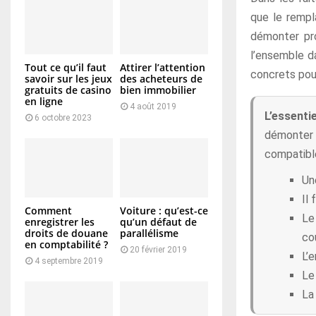
que le rempl
démonter prop
l’ensemble d
Tout ce qu’il faut
Attirer l’attention
concrets pour
savoir sur les jeux
des acheteurs de
gratuits de casino
bien immobilier
en ligne
4 août 2019
L’essentie
6 octobre 2023
démonter 
compatible
Un
Il
Comment
Voiture : qu’est-ce
Le
enregistrer les
qu’un défaut de
droits de douane
parallélisme
co
en comptabilité ?
20 février 2019
L’e
4 septembre 2019
Le
La