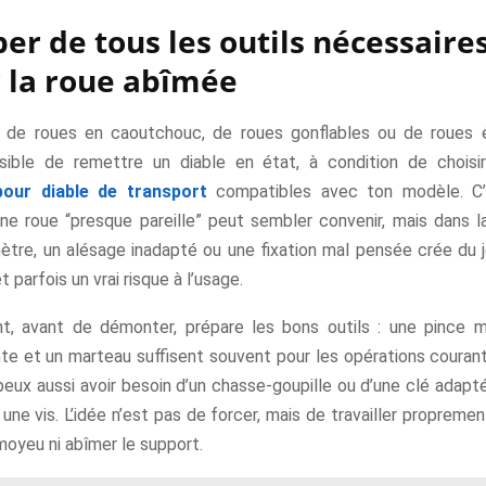
per de tous les outils nécessaires
r la roue abîmée
se de roues en caoutchouc, de roues gonflables ou de roues ét
ssible de remettre un diable en état, à condition de chois
our diable de transport
compatibles avec ton modèle. C’
une roue “presque pareille” peut sembler convenir, mais dans la
ètre, un alésage inadapté ou une fixation mal pensée crée du je
 parfois un vrai risque à l’usage.
, avant de démonter, prépare les bons outils : une pince mu
te et un marteau suffisent souvent pour les opérations courant
eux aussi avoir besoin d’un chasse-goupille ou d’une clé adapté
une vis. L’idée n’est pas de forcer, mais de travailler propreme
moyeu ni abîmer le support.