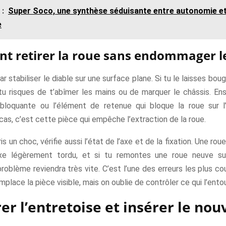
 :
Super Soco, une synthèse séduisante entre autonomie e
e
 retirer la roue sans endommager le
stabiliser le diable sur une surface plane. Si tu le laisses bou
u risques de t’abîmer les mains ou de marquer le châssis. Ensui
bloquante ou l’élément de retenue qui bloque la roue sur l
cas, c’est cette pièce qui empêche l’extraction de la roue.
ris un choc, vérifie aussi l’état de l’axe et de la fixation. Une r
xe légèrement tordu, et si tu remontes une roue neuve su
roblème reviendra très vite. C’est l’une des erreurs les plus co
emplace la pièce visible, mais on oublie de contrôler ce qui l’ento
er l’entretoise et insérer le no