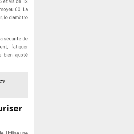
 et vis de 12
 moyeu 60. La
r, le diamètre
la sécurité de
nt, fatiguer
e bien ajusté
les
uriser
e. Utilise une