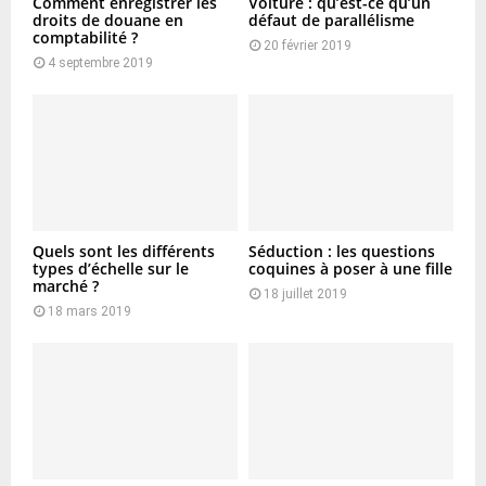
Comment enregistrer les
Voiture : qu’est-ce qu’un
droits de douane en
défaut de parallélisme
comptabilité ?
20 février 2019
4 septembre 2019
Quels sont les différents
Séduction : les questions
types d’échelle sur le
coquines à poser à une fille
marché ?
18 juillet 2019
18 mars 2019