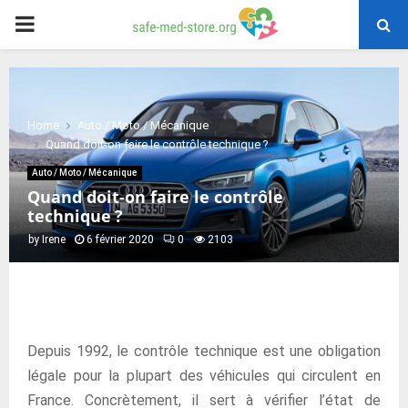
PRIMARY
MENU
Home
Auto / Moto / Mécanique
Quand doit-on faire le contrôle technique ?
Auto / Moto / Mécanique
Quand doit-on faire le contrôle
technique ?
by
Irene
6 février 2020
0
2103
Depuis 1992, le contrôle technique est une obligation
légale pour la plupart des véhicules qui circulent en
France. Concrètement, il sert à vérifier l’état de