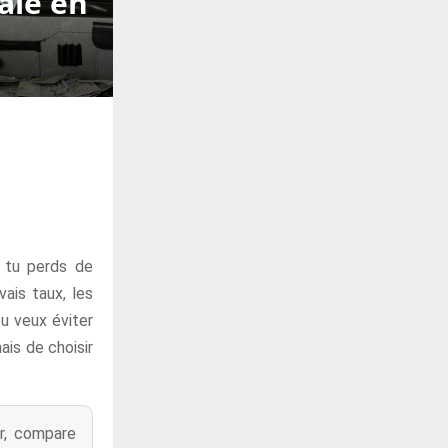
aie en
 tu perds de
ais taux, les
tu veux éviter
ais de choisir
er, compare