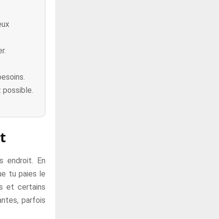
eux
r.
esoins.
 possible.
.
t
 endroit. En
ue tu paies le
s et certains
ntes, parfois