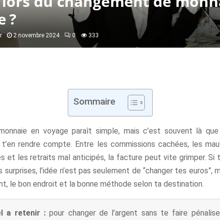
r lors du changement de monn
e ?
r
2 novembre 2024
0
333
Sommaire
monnaie en voyage paraît simple, mais c’est souvent là que
s t’en rendre compte. Entre les commissions cachées, les mauv
es et les retraits mal anticipés, la facture peut vite grimper. Si 
 surprises, l’idée n’est pas seulement de “changer tes euros”, m
t, le bon endroit et la bonne méthode selon ta destination.
l a retenir :
pour changer de l’argent sans te faire pénalis