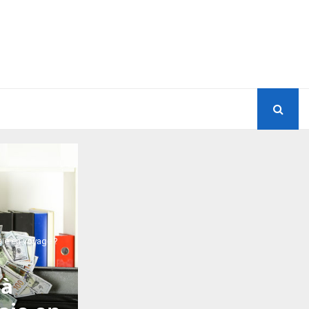
aie en voyage ?
 à