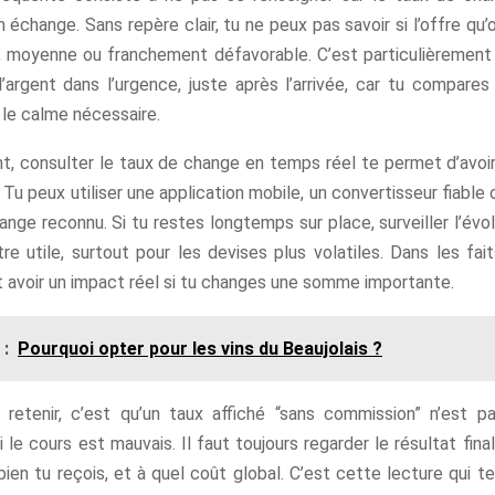
 échange. Sans repère clair, tu ne peux pas savoir si l’offre qu
, moyenne ou franchement défavorable. C’est particulièrement 
’argent dans l’urgence, juste après l’arrivée, car tu compares
 le calme nécessaire.
, consulter le taux de change en temps réel te permet d’avoi
Tu peux utiliser une application mobile, un convertisseur fiable o
nge reconnu. Si tu restes longtemps sur place, surveiller l’évo
re utile, surtout pour les devises plus volatiles. Dans les fai
t avoir un impact réel si tu changes une somme importante.
 :
Pourquoi opter pour les vins du Beaujolais ?
t retenir, c’est qu’un taux affiché “sans commission” n’est 
i le cours est mauvais. Il faut toujours regarder le résultat fina
ien tu reçois, et à quel coût global. C’est cette lecture qui t