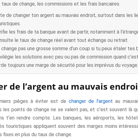
e taux de change, les commissions et les frais bancaires.
ite de changer ton argent au mauvais endroit, surtout dans les li
uristiques.
rifie les frais de ta banque avant de partir, notamment à l’étrange
nsulte le taux de change réel avant tout échange ou retrait.
 change pas une grosse somme d’un coup si tu peux étaler tes b
ivilégie les solutions avec peu ou pas de commission quand c’est
rde toujours une marge de sécurité pour les imprévus du voyage
r de l’argent au mauvais endroi
emiers pièges à éviter est de
changer de l’argent
au mauvais
s les points de change ne se valent pas, et c’est souvent là q
ns t’en rendre compte. Les banques, les aéroports, les hôtel
ès touristiques appliquent souvent des marges moins intéressa
s fixes en plus du taux de change.