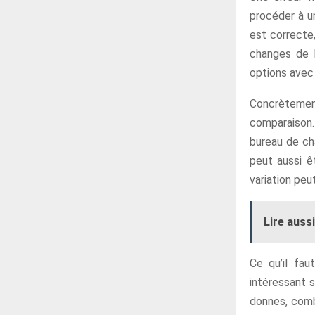
procéder à un
est correcte
changes de l
options avec
Concrètement
comparaison. 
bureau de cha
peut aussi êt
variation peu
Lire aussi
Ce qu’il fau
intéressant s
donnes, comb