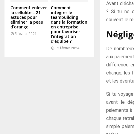
Avant d’écha
Comment enlever
Comment
? Si tu ne 
la cellulite – 21
intégrer le
astuces pour
teambuilding
souvent le me
éliminer la peau
dans la formation
d’orange
en entreprise
Néglig
pour favoriser
5 février 2021
l’intégration
d’équipe ?
De nombreux 
12 février 2024
aux paiements
différence e
change, les f
et les éventu
Si tu voyage
avant le dé
paiements à 
chaque retra
simple paiem