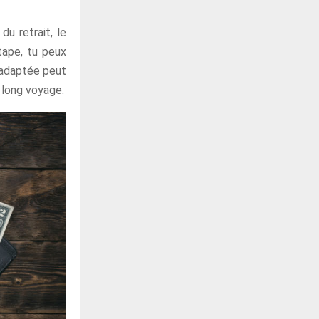
du retrait, le
tape, tu peux
e adaptée peut
 long voyage.