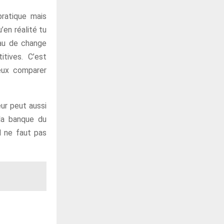
pratique mais
’en réalité tu
eau de change
itives. C’est
peux comparer
eur peut aussi
 la banque du
il ne faut pas