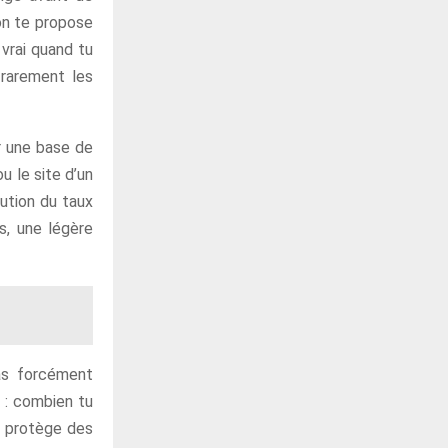
’on te propose
vrai quand tu
 rarement les
r une base de
u le site d’un
lution du taux
ts, une légère
pas forcément
l : combien tu
e protège des