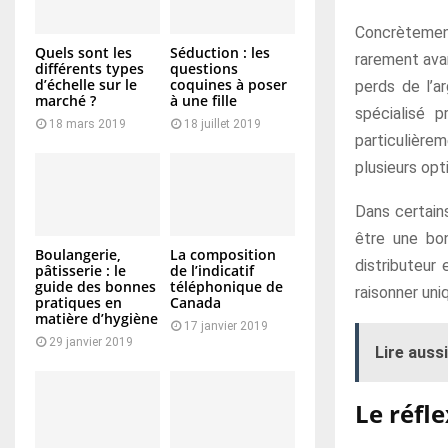
Concrètement
Quels sont les
Séduction : les
rarement avan
différents types
questions
d’échelle sur le
coquines à poser
perds de l’a
marché ?
à une fille
spécialisé p
18 mars 2019
18 juillet 2019
particulière
plusieurs opt
Dans certains
être une bon
Boulangerie,
La composition
distributeur 
pâtisserie : le
de l’indicatif
guide des bonnes
téléphonique de
raisonner uni
pratiques en
Canada
matière d’hygiène
17 janvier 2019
29 janvier 2019
Lire aussi
Le réfl