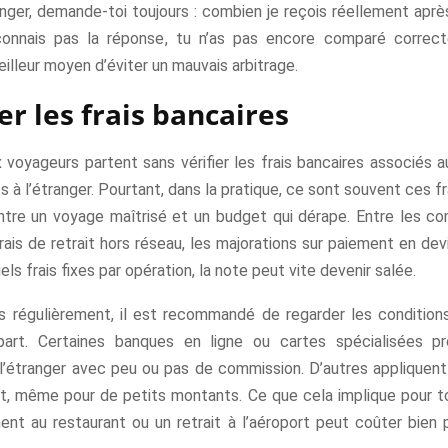
nger, demande-toi toujours : combien je reçois réellement apr
connais pas la réponse, tu n’as pas encore comparé correct
illeur moyen d’éviter un mauvais arbitrage.
er les frais bancaires
voyageurs partent sans vérifier les frais bancaires associés au
 à l’étranger. Pourtant, dans la pratique, ce sont souvent ces fra
ntre un voyage maîtrisé et un budget qui dérape. Entre les c
rais de retrait hors réseau, les majorations sur paiement en de
els frais fixes par opération, la note peut vite devenir salée.
s régulièrement, il est recommandé de regarder les condition
part. Certaines banques en ligne ou cartes spécialisées p
l’étranger avec peu ou pas de commission. D’autres appliquent 
it, même pour de petits montants. Ce que cela implique pour toi
ent au restaurant ou un retrait à l’aéroport peut coûter bien 