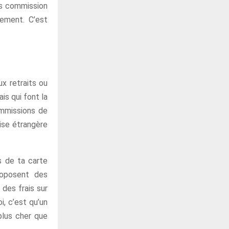
ès commission
ement. C’est
x retraits ou
is qui font la
ommissions de
vise étrangère
s de ta carte
roposent des
des frais sur
, c’est qu’un
plus cher que