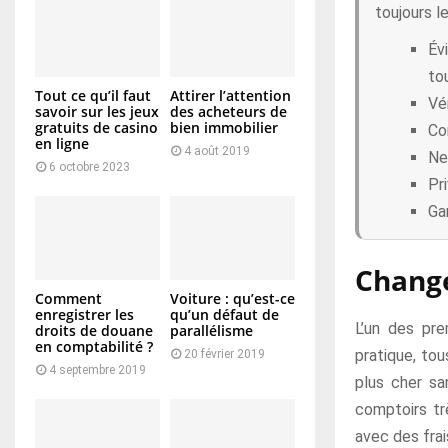
toujours l
Év
to
Tout ce qu’il faut
Attirer l’attention
Vé
savoir sur les jeux
des acheteurs de
gratuits de casino
bien immobilier
Co
en ligne
4 août 2019
Ne
6 octobre 2023
Pr
Ga
Change
Comment
Voiture : qu’est-ce
enregistrer les
qu’un défaut de
L’un des pr
droits de douane
parallélisme
en comptabilité ?
pratique, tou
20 février 2019
4 septembre 2019
plus cher sa
comptoirs tr
avec des frai