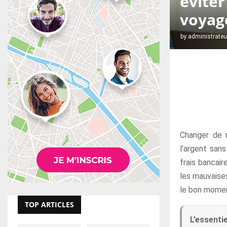
évite
voyag
by
administrateu
Changer de 
l’argent san
frais bancair
les mauvaises
le bon momen
TOP ARTICLES
L’essentie