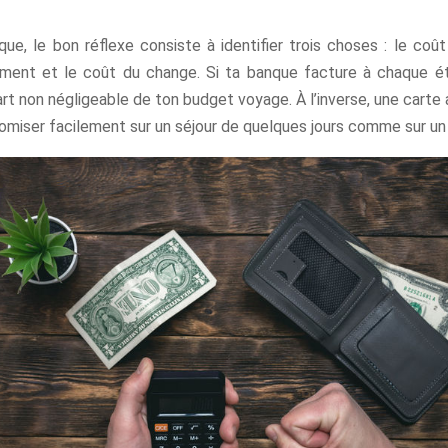
que, le bon réflexe consiste à identifier trois choses : le coût 
ment et le coût du change. Si ta banque facture à chaque é
rt non négligeable de ton budget voyage. À l’inverse, une cart
nomiser facilement sur un séjour de quelques jours comme sur un