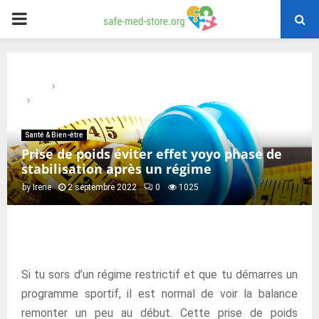
PRIMARY
MENU
Home
Santé & Bien-être
Prise de poids éviter effet yoyo phase de stabilisation après un
régime
Santé & Bien-être
Prise de poids éviter effet yoyo phase de
stabilisation après un régime
by
Irene
2 septembre 2022
0
1025
Si tu sors d’un régime restrictif et que tu démarres un
programme sportif, il est normal de voir la balance
remonter un peu au début. Cette prise de poids